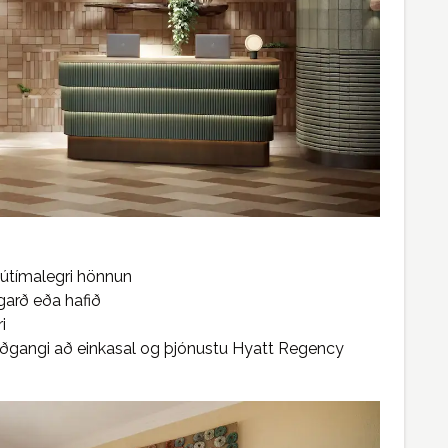
nútímalegri hönnun
garð eða hafið
i
gangi að einkasal og þjónustu Hyatt Regency