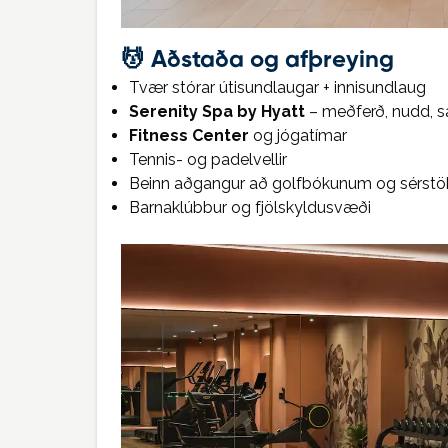
💆 Aðstaða og afþreying
Tvær stórar útisundlaugar + innisundlaug
Serenity Spa by Hyatt
– meðferð, nudd,
Fitness Center
og jógatímar
Tennis- og padelvellir
Beinn aðgangur að golfbókunum og sérstök þ
Barnaklúbbur og fjölskyldusvæði