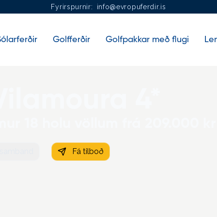
Fyrirspurnir:
info@evropuferdir.is
ólarferðir
Golfferðir
Golfpakkar með flugi
Len
Vilamoura 4*
mur 18 holu völlum frá 209.000 kr
 samband
Fá tilboð