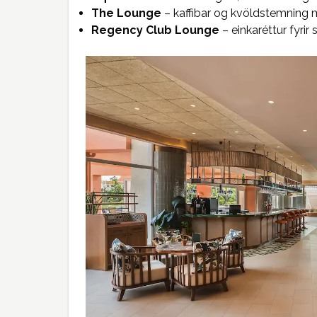
The Lounge
– kaffibar og kvöldstemning me
Regency Club Lounge
– einkaréttur fyrir 