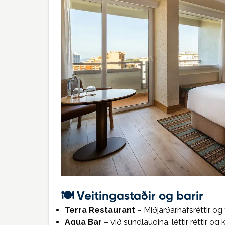
🍽️ Veitingastaðir og barir
Terra Restaurant
– Miðjarðarhafsréttir og
Aqua Bar
– við sundlaugina, léttir réttir og 