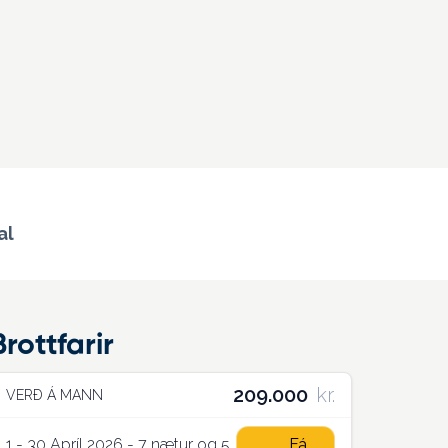
al
Brottfarir
209.000
kr.
VERÐ Á MANN
1 - 30 Apríl 2026 - 7 nætur og 5
Fá