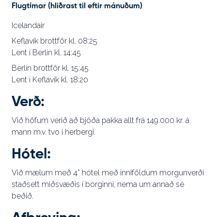
Flugtímar (hliðrast til eftir mánuðum)
Icelandair
Keflavík brottför kl. 08:25
Lent í Berlín kl. 14:45
Berlín brottför kl. 15:45
Lent í Keflavík kl. 18:20
Verð:
Við höfum verið að bjóða pakka allt frá 149.000 kr. á
mann m.v. tvo í herbergi.
Hótel:
Við mælum með 4* hótel með inniföldum morgunverði
staðsett miðsvæðis í borginni, nema um annað sé
beðið.