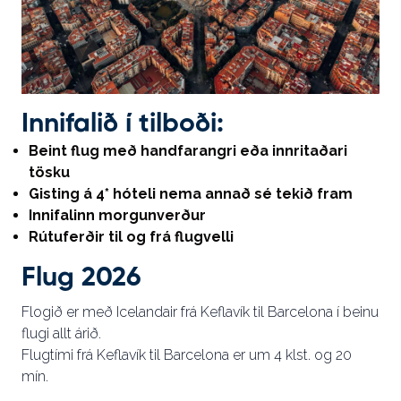
Innifalið í tilboði:
Beint flug með handfarangri eða innritaðari
tösku
Gisting á 4* hóteli nema annað sé tekið fram
Innifalinn morgunverður
Rútuferðir til og frá flugvelli
Flug 2026
Flogið er með Icelandair frá Keflavík til Barcelona í beinu
flugi allt árið.
Flugtími frá Keflavík til Barcelona er um 4 klst. og 20
mín.