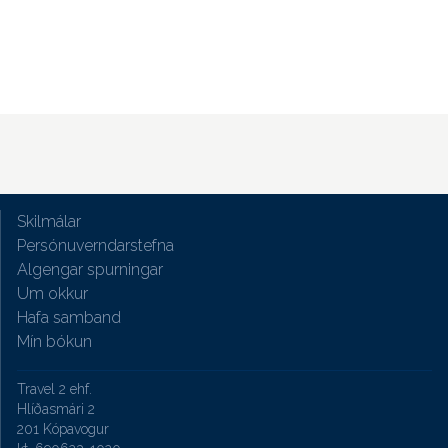
Skilmálar
Persónuverndarstefna
Algengar spurningar
Um okkur
Hafa samband
Mín bókun
Travel 2 ehf.
Hlíðasmári 2
201 Kópavogur