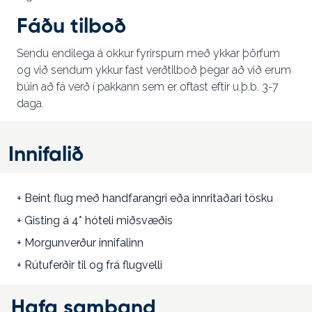
Fáðu tilboð
Sendu endilega á okkur fyrirspurn með ykkar þörfum
og við sendum ykkur fast verðtilboð þegar að við erum
búin að fá verð í pakkann sem er oftast eftir u.þ.b. 3-7
daga.
Innifalið
+ Beint flug með handfarangri eða innritaðari tösku
+ Gisting á 4* hóteli miðsvæðis
+ Morgunverður innifalinn
+ Rútuferðir til og frá flugvelli
Hafa samband