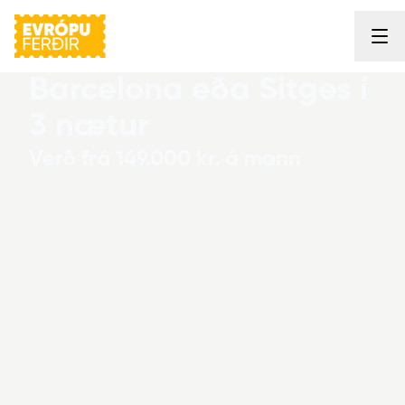
Evrópuferðir
Barcelona eða Sitges í
3 nætur
Verð frá 149.000 kr. á mann