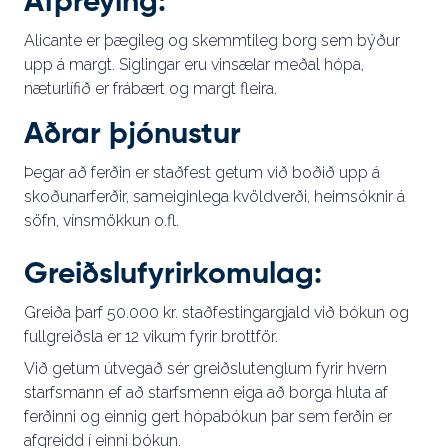
Afþreying:
Alicante er þægileg og skemmtileg borg sem býður
upp á margt. Siglingar eru vinsælar meðal hópa,
næturlífið er frábært og margt fleira.
Aðrar þjónustur
Þegar að ferðin er staðfest getum við boðið upp á
skoðunarferðir, sameiginlega kvöldverði, heimsóknir á
söfn, vínsmökkun o.fl.
Greiðslufyrirkomulag:
Greiða þarf 50.000 kr. staðfestingargjald við bókun og
fullgreiðsla er 12 vikum fyrir brottför.
Við getum útvegað sér greiðslutenglum fyrir hvern
starfsmann ef að starfsmenn eiga að borga hluta af
ferðinni og einnig gert hópabókun þar sem ferðin er
afgreidd í einni bókun.