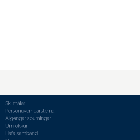
Skilmálar
Persónuverndarstefna
Algengar spurningar
Um okkur
Hafa samband