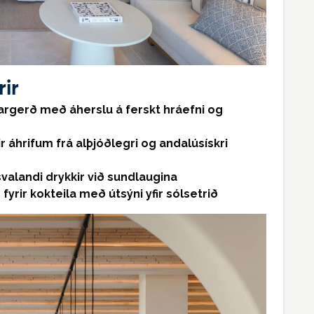
rir
argerð með áherslu á ferskt hráefni og
r áhrifum frá alþjóðlegri og andalúsískri
 svalandi drykkir við sundlaugina
yrir kokteila með útsýni yfir sólsetrið