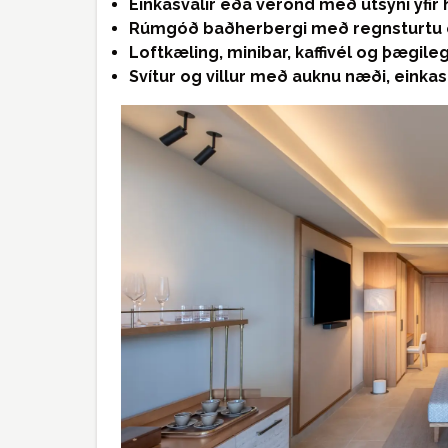
Einkasvalir eða verönd með útsýni yfir 
Rúmgóð baðherbergi með regnsturtu og
Loftkæling, minibar, kaffivél og þægil
Svítur og villur með auknu næði, eink