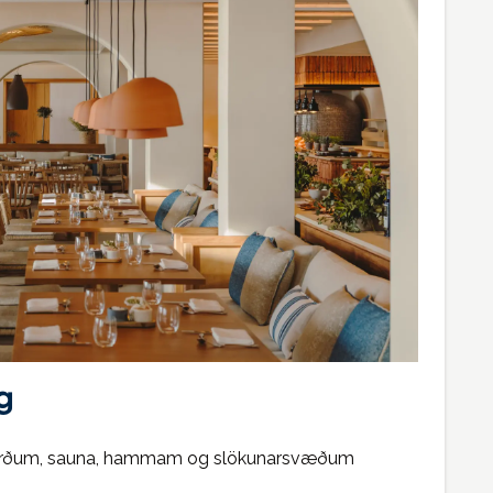
g
ðferðum, sauna, hammam og slökunarsvæðum