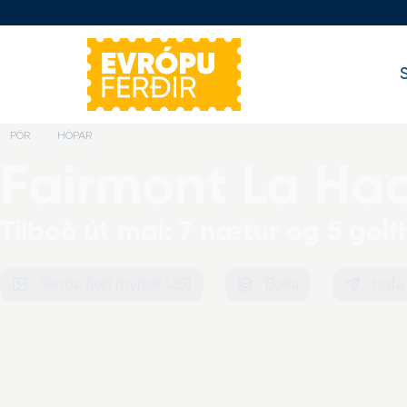
Evrópuferðir
S
PÖR
HÓPAR
Fairmont La Ha
Tilboð út maí: 7 nætur og 5 golfh
Skoða fleiri myndir (
26
)
Bóka
Hafa