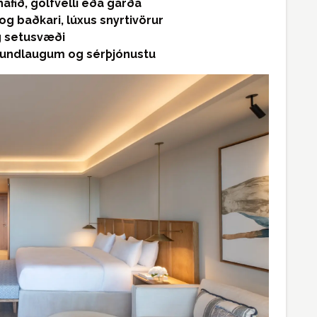
hafið, golfvelli eða garða
 baðkari, lúxus snyrtivörur
eg setusvæði
asundlaugum og sérþjónustu