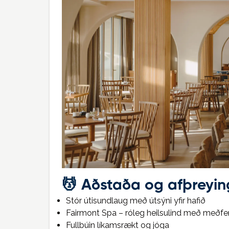
💆
Aðstaða og afþreyin
Stór útisundlaug með útsýni yfir hafið
Fairmont Spa – róleg heilsulind með me
Fullbúin líkamsrækt og jóga