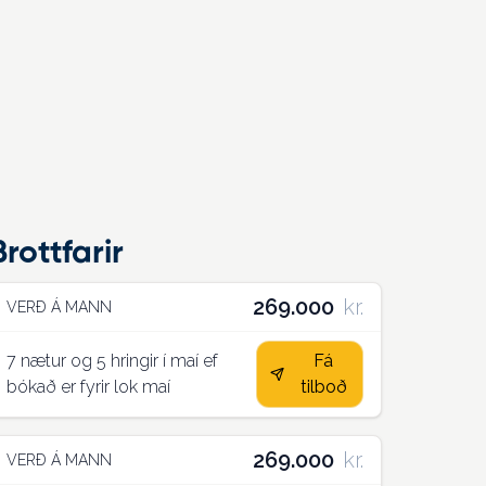
Brottfarir
269.000
kr.
VERÐ Á MANN
7 nætur og 5 hringir í maí ef
Fá
bókað er fyrir lok maí
tilboð
269.000
kr.
VERÐ Á MANN