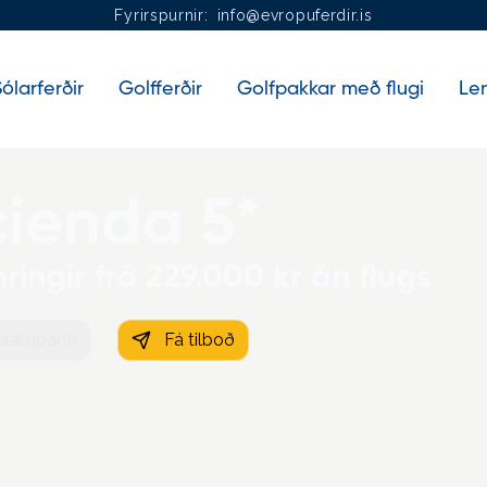
Fyrirspurnir:
info@evropuferdir.is
ólarferðir
Golfferðir
Golfpakkar með flugi
Len
cienda 5*
ringir frá 229.000 kr án flugs
 samband
Fá tilboð