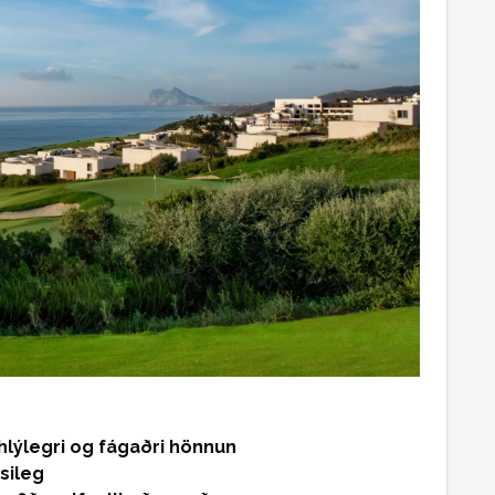
 hlýlegri og fágaðri hönnun
æsileg