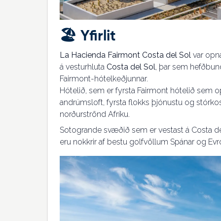
🏖️
Yfirlit
La Hacienda Fairmont Costa del Sol
var opna
á vesturhluta
Costa del Sol
, þar sem hefðbund
Fairmont-hótelkeðjunnar.
Hótelið, sem er fyrsta Fairmont hótelið sem o
andrúmsloft, fyrsta flokks þjónustu og stórkost
norðurströnd Afríku.
Sotogrande svæðið sem er vestast á Costa del 
eru nokkrir af bestu golfvöllum Spánar og Evr