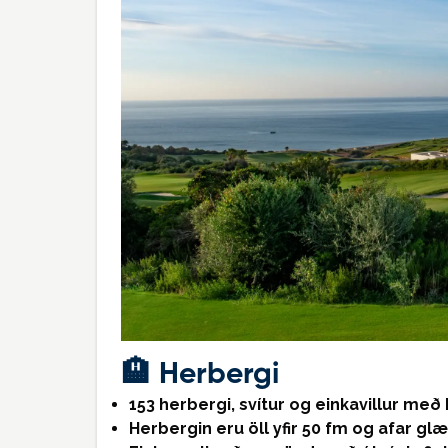
🏨
Herbergi
153 herbergi, svítur og einkavillur með
Herbergin eru öll yfir 50 fm og afar gl