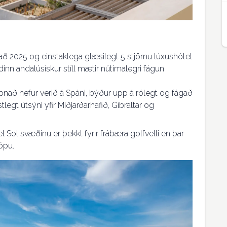
ð 2025 og einstaklega glæsilegt 5 stjörnu lúxushótel
inn andalúsískur stíll mætir nútímalegri fágun
pnað hefur verið á Spáni, býður upp á rólegt og fágað
legt útsýni yfir Miðjarðarhafið, Gíbraltar og
Sol svæðinu er þekkt fyrir frábæra golfvelli en þar
ópu.