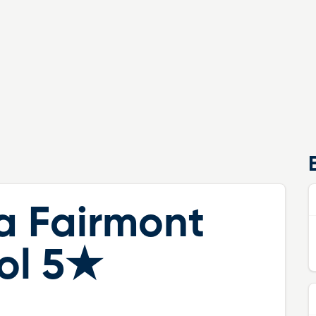
a Fairmont
ol 5★