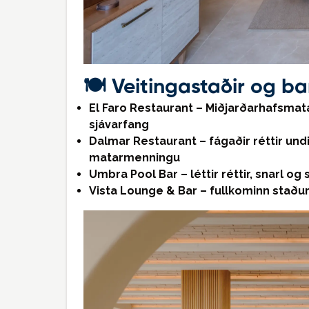
🍽️ Veitingastaðir og ba
El Faro Restaurant – Miðjarðarhafsmat
sjávarfang
Dalmar Restaurant – fágaðir réttir undi
matarmenningu
Umbra Pool Bar – léttir réttir, snarl og
Vista Lounge & Bar – fullkominn staður f