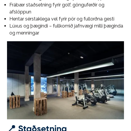
Frábær staðsetning fyrir golf, gönguferðir og
afslöppun
Hentar sérstaklega vel fyrir pör og fullorðna gesti
Lúxus og þægindi – fullkomið jafnvægi milli þæginda
og menningar
📍
Staðsetning