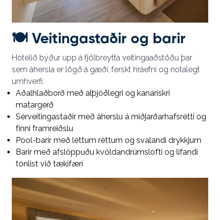
🍽️
Veitingastaðir og barir
Hótelið býður upp á fjölbreytta veitingaaðstöðu þar
sem áhersla er lögð á gæði, ferskt hráefni og notalegt
umhverfi:
Aðalhlaðborð með alþjóðlegri og kanarískri
matargerð
Sérveitingastaðir með áherslu á miðjarðarhafsrétti og
fínni framreiðslu
Pool-barir með léttum réttum og svalandi drykkjum
Barir með afslöppuðu kvöldandrúmslofti og lifandi
tónlist við tækifæri