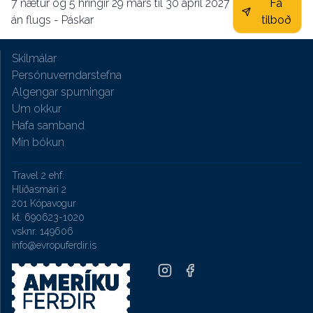
7 nætur og 5 hringir 29 mars til 30 apríl 2027
Fá
án flugs - Páskar
tilboð
Skilmálar
Persónuverndarstefna
Algengar spurningar
Um okkur
Hafa samband
Mín bókun
Travel 2 ehf.
Hlíðasmári 2
201 Kópavogur
kt. 690623-1020
vsknr. 149606
info@evropuferdir.is