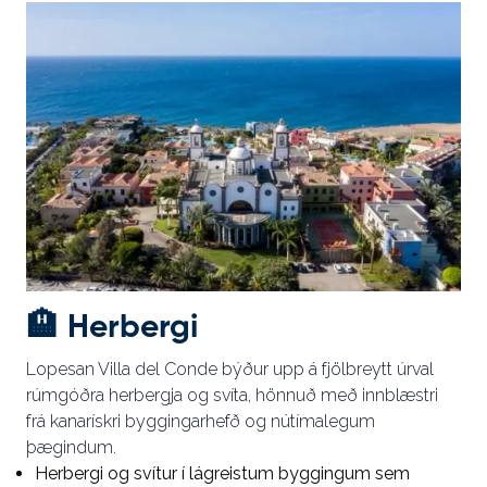
🏨
Herbergi
Lopesan Villa del Conde býður upp á fjölbreytt úrval
rúmgóðra herbergja og svíta, hönnuð með innblæstri
frá kanarískri byggingarhefð og nútímalegum
þægindum.
Herbergi og svítur í lágreistum byggingum sem