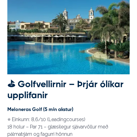
⛳
Golfvellirnir – Þrjár ólíkar
upplifanir
Meloneras Golf (5 mín akstur)
⭐ Einkunn: 8,6/10 (Leadingcourses)
18 holur – Par 71 – glæsilegur sjávarvöllur með
pálmatrjám og fagurri hönnun