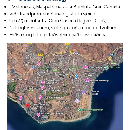
Í Meloneras, Maspalomas – suðurhluta Gran Canaria
Við strandpromenöðuna og stutt í sjóinn
Um 25 mínútur frá Gran Canaria flugvelli (LPA)
Nálægt verslunum, veitingastöðum og golfvöllum
Friðsæl og falleg staðsetning við sjávarsíðuna