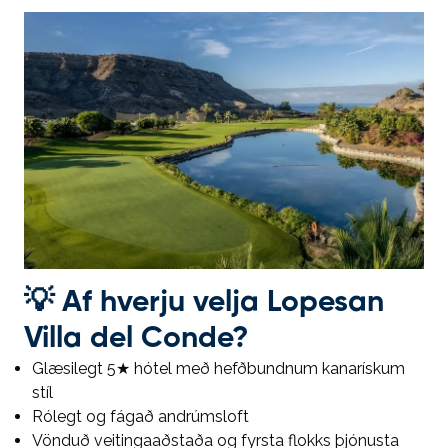
💡
Af hverju velja Lopesan
Villa del Conde?
Glæsilegt 5★ hótel með hefðbundnum kanarískum
stíl
Rólegt og fágað andrúmsloft
Vönduð veitingaaðstaða og fyrsta flokks þjónusta