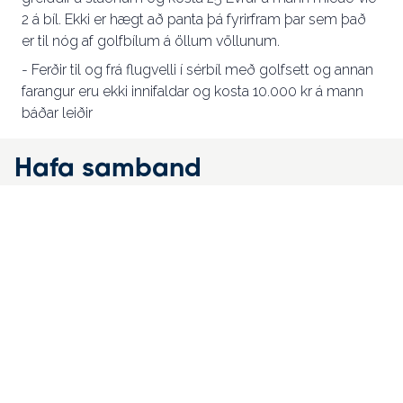
2 á bíl. Ekki er hægt að panta þá fyrirfram þar sem það
er til nóg af golfbílum á öllum völlunum.
- Ferðir til og frá flugvelli í sérbíl með golfsett og annan
farangur eru ekki innifaldar og kosta 10.000 kr á mann
báðar leiðir
Hafa samband