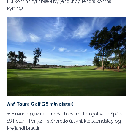
Fullkominn fyrir bæði byrjendur og lengra komna
kylfinga
Anfi Tauro Golf (25 mín akstur)
⭐ Einkunn: 9,0/10 – meðal hæst metnu golfvalla Spánar
18 holur – Par 72 – stórbrotið útsýni, klettalandslag og
krefjandi brautir