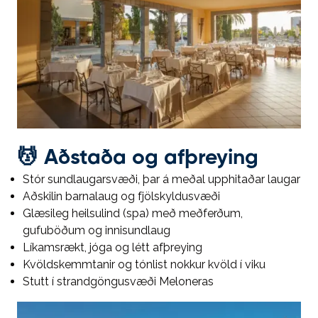
💆
Aðstaða og afþreying
Stór sundlaugarsvæði, þar á meðal upphitaðar laugar
Aðskilin barnalaug og fjölskyldusvæði
Glæsileg heilsulind (spa) með meðferðum,
gufuböðum og innisundlaug
Líkamsrækt, jóga og létt afþreying
Kvöldskemmtanir og tónlist nokkur kvöld í viku
Stutt í strandgöngusvæði Meloneras