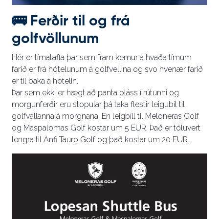
🚌
Ferðir til og frá
golfvöllunum
Hér er tímatafla þar sem fram kemur á hvaða tímum
farið er frá hótelunum á golfvellina og svo hvenær farið
er til baka á hótelin.
Þar sem ekki er hægt að panta pláss í rútunni og
morgunferðir eru stopular þá taka flestir leigubíl til
golfvallanna á morgnana. En leigbíll til Meloneras Golf
og Maspalomas Golf kostar um 5 EUR. Það er töluvert
lengra til Anfi Tauro Golf og það kostar um 20 EUR.