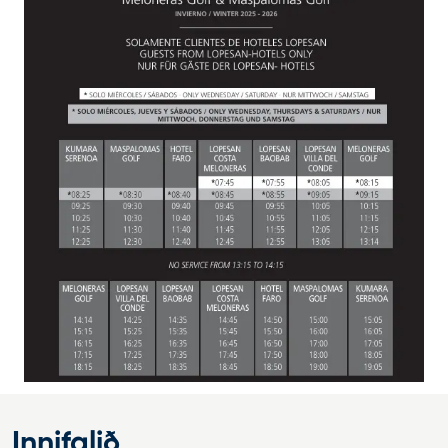
Innifalið