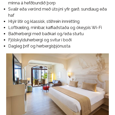
minna á hefðbundið þorp
Svalir eða verönd með útsýni yfir garð, sundlaug eða
haf
Hlýir litir og klassísk, stílhrein innrétting
Loftkæling, minibar, kaffiaðstaða og ókeypis Wi-Fi
Baðherbergi með baðkari og/eða sturtu
Fjölskylduherbergi og svítur í boði
Dagleg þrif og herbergisþjónusta