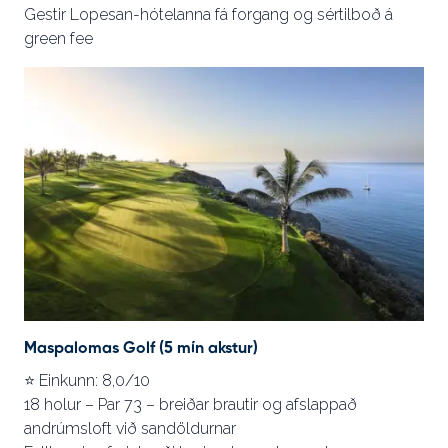
Gestir Lopesan-hótelanna fá forgang og sértilboð á
green fee
Maspalomas Golf (5 mín akstur)
⭐ Einkunn: 8,0/10
18 holur – Par 73 – breiðar brautir og afslappað
andrúmsloft við sandöldurnar