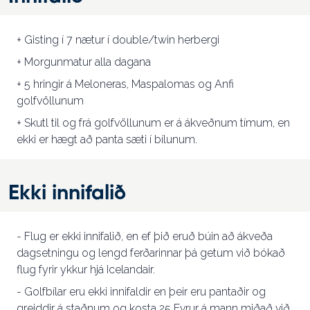
+ Gisting í 7 nætur í double/twin herbergi
+ Morgunmatur alla dagana
+ 5 hringir á Meloneras, Maspalomas og Anfi
golfvöllunum
+ Skutl til og frá golfvöllunum er á ákveðnum tímum, en
ekki er hægt að panta sæti í bílunum.
Ekki innifalið
- Flug er ekki innifalið, en ef þið eruð búin að ákveða
dagsetningu og lengd ferðarinnar þá getum við bókað
flug fyrir ykkur hjá Icelandair.
- Golfbílar eru ekki innifaldir en þeir eru pantaðir og
greiddir á staðnum og kosta 25 Evrur á mann miðað við