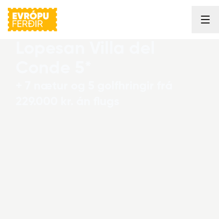
Evrópuferðir
Lopesan Villa del
Conde 5*
+ 7 nætur og 5 golfhringir frá
229.000 kr. án flugs