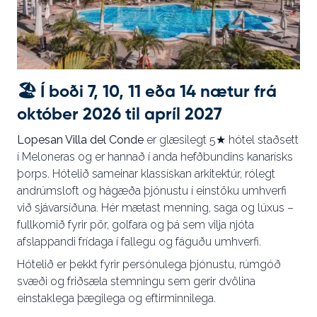
🏖️ Í boði 7, 10, 11 eða 14 nætur frá
október 2026 til apríl 2027
Lopesan Villa del Conde
er glæsilegt 5★ hótel staðsett
í Meloneras og er hannað í anda hefðbundins kanarísks
þorps. Hótelið sameinar klassískan arkitektúr, rólegt
andrúmsloft og hágæða þjónustu í einstöku umhverfi
við sjávarsíðuna. Hér mætast menning, saga og lúxus –
fullkomið fyrir pör, golfara og þá sem vilja njóta
afslappandi frídaga í fallegu og fáguðu umhverfi.
Hótelið er þekkt fyrir persónulega þjónustu, rúmgóð
svæði og friðsæla stemningu sem gerir dvölina
einstaklega þægilega og eftirminnilega.