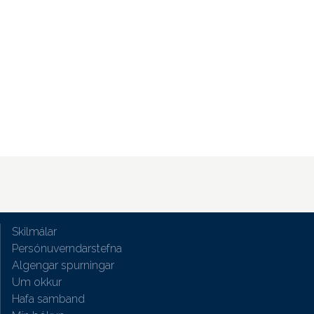
Skilmálar
Persónuverndarstefna
Algengar spurningar
Um okkur
Hafa samband